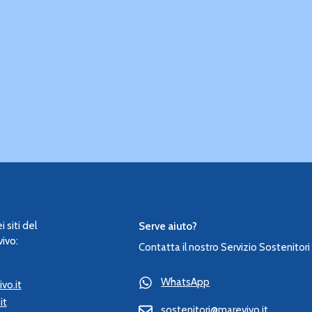
 siti del
Serve aiuto?
ivo:
Contatta il nostro Servizio Sostenitori
WhatsApp
vo.it
it
sostenitori@marevivo.it