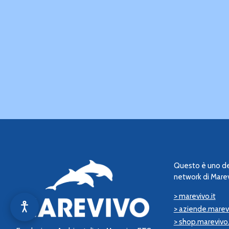
Questo è uno dei
network di Marev
> marevivo.it
> aziende.marevi
> shop.marevivo.