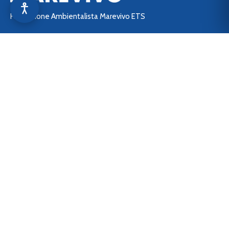
Fondazione Ambientalista Marevivo ETS
Sede Legale: Lungotevere Arnaldo da Brescia, Scalo de
Pinedo – 00196 Roma (RM)
C.F. 06922630584
P.IVA 01647171006
Questo è uno dei siti del
network di Marevivo:
> marevivo.it
> aziende.marevivo.it
> shop.marevivo.it
> 5x1000.marevivo.it