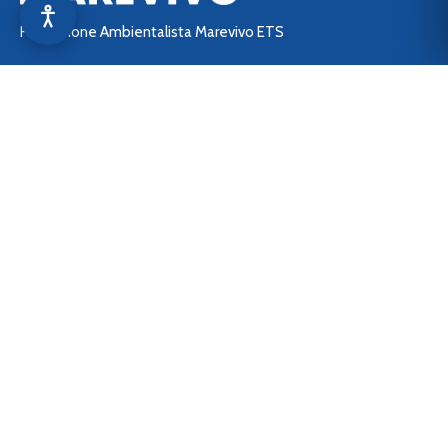
Fondazione Ambientalista Marevivo ETS
Sede Legale: Lungotevere Arnaldo da Brescia, Scalo de
Pinedo – 00196 Roma (RM)
C.F. 06922630584
P.IVA 01647171006
Questo è uno dei siti del
network di Marevivo:
> marevivo.it
> aziende.marevivo.it
> shop.marevivo.it
> 5x1000.marevivo.it