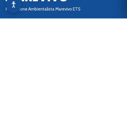
Fondazione Ambientalista Marevivo ETS
Sede Legale: Lungotevere Arnaldo da Brescia, Scalo de
Pinedo – 00196 Roma (RM)
C.F. 06922630584
P.IVA 01647171006
Questo è uno dei siti del
network di Marevivo:
> marevivo.it
> aziende.marevivo.it
> shop.marevivo.it
> 5x1000.marevivo.it