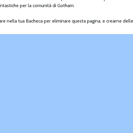
antastiche per la comunità di Gotham.
re nella tua
Bacheca
per eliminare questa pagina, e crearne delle 