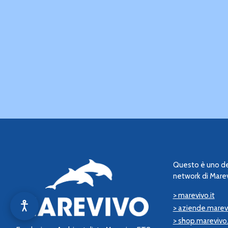
Questo è uno dei
network di Marev
> marevivo.it
> aziende.marevi
> shop.marevivo.