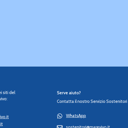
 siti del
Serve aiuto?
ivo:
Contatta il nostro Servizio Sostenitori
WhatsApp
vo.it
it
sostenitori@marevivo.it