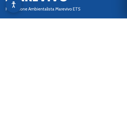
Fondazione Ambientalista Marevivo ETS
Sede Legale: Lungotevere Arnaldo da Brescia, Scalo de
Pinedo – 00196 Roma (RM)
C.F. 06922630584
P.IVA 01647171006
Questo è uno dei siti del
network di Marevivo:
> marevivo.it
> aziende.marevivo.it
> shop.marevivo.it
> 5x1000.marevivo.it